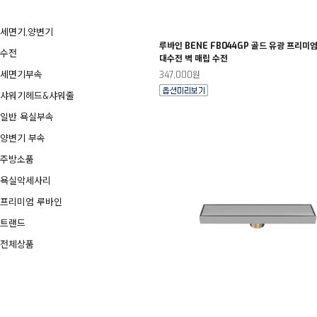
세면기,양변기
루바인 BENE FB044GP 골드 유광 프리미
수전
대수전 벽 매립 수전
세면기부속
347,000원
샤워기헤드&샤워줄
일반 욕실부속
양변기 부속
주방소품
욕실악세사리
프리미엄 루바인
트랜드
전체상품