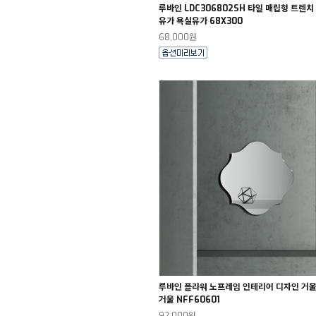
루바인 LDC306802SH 타일 매립형 트렌치
유가 욕실유가 68X300
68,000원
루바인 플라워 노프레임 인테리어 디자인 거울
거울 NFF60601