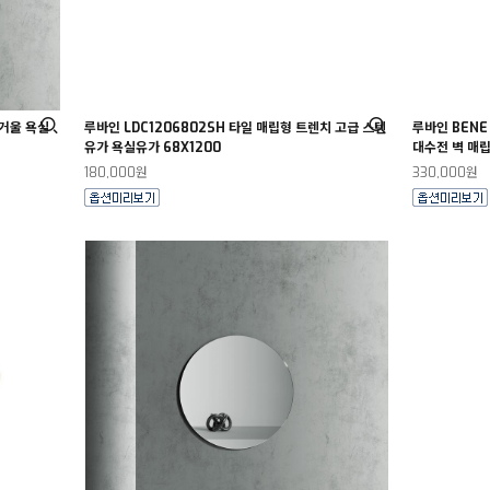
거울 욕실
루바인 LDC1206802SH 타일 매립형 트렌치 고급 스텐
루바인 BENE
유가 욕실유가 68X1200
대수전 벽 매립
180,000원
330,000원