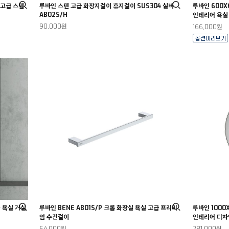
 고급 스텐
루바인 스텐 고급 화장지걸이 휴지걸이 SUS304 실버
루바인 600
AB02S/H
인테리어 욕실
90,000원
166,000원
 욕실 거실
루바인 BENE AB01S/P 크롬 화장실 욕실 고급 프리미
루바인 1000
엄 수건걸이
인테리어 디