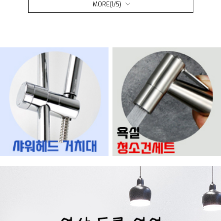
MORE(
1
/
5
)