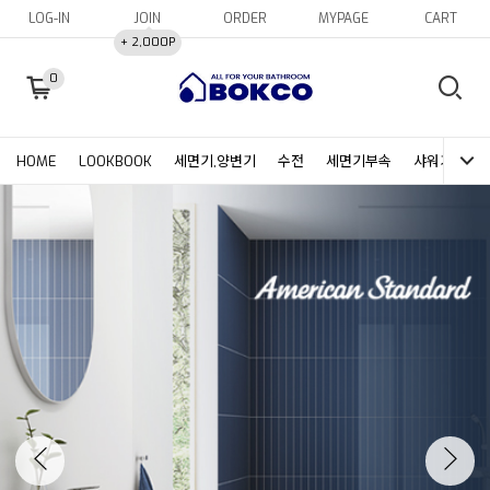
LOG-IN
JOIN
ORDER
MYPAGE
CART
+ 2,000P
0
HOME
LOOKBOOK
세면기,양변기
수전
세면기부속
샤워기헤드&