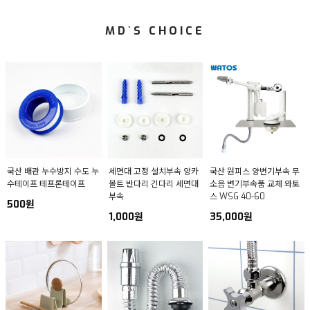
MD`S CHOICE
국산 배관 누수방지 수도 누
세면대 고정 설치부속 앙카
국산 원피스 양변기부속 무
수테이프 테프론테이프
볼트 반다리 긴다리 세면대
소음 변기부속품 교체 와토
부속
스 WSG 40-60
500원
1,000원
35,000원