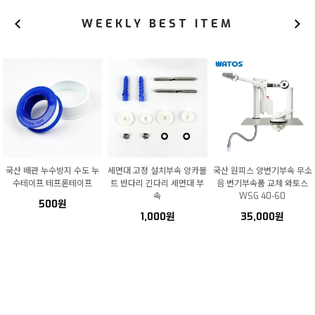
WEEKLY BEST ITEM
국산 배관 누수방지 수도 누
세면대 고정 설치부속 앙카볼
국산 원피스 양변기부속 무소
수테이프 테프론테이프
트 반다리 긴다리 세면대 부
음 변기부속품 교체 와토스
속
WSG 40-60
500원
1,000원
35,000원