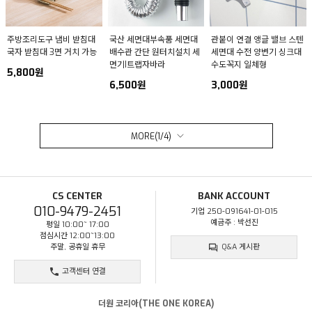
주방조리도구 냄비 받침대
국산 세면대부속품 세면대
관붙이 연결 앵글 밸브 스텐
국자 받침대 3면 거치 가능
배수관 간단 원터치설치 세
세면대 수전 양변기 싱크대
면기I트랩자바라
수도꼭지 일체형
5,800원
6,500원
3,000원
MORE(
1
/
4
)
CS CENTER
BANK ACCOUNT
010-9479-2451
기업 250-091641-01-015
예금주 : 박선진
평일 10:00~ 17:00
점심시간 12:00~13:00
주말, 공휴일 휴무
Q&A 게시판
고객센터 연결
더원 코리아(THE ONE KOREA)