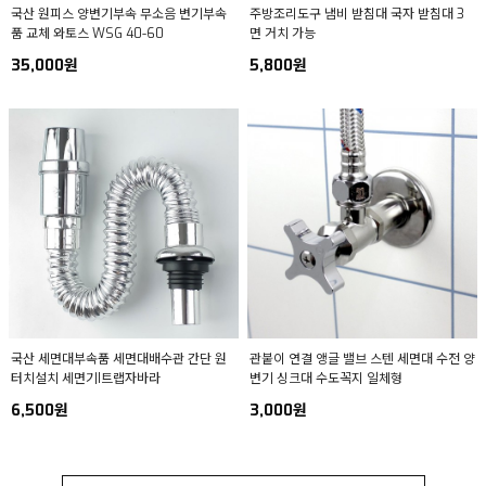
국산 원피스 양변기부속 무소음 변기부속
주방조리도구 냄비 받침대 국자 받침대 3
품 교체 와토스 WSG 40-60
면 거치 가능
35,000원
5,800원
국산 세면대부속품 세면대배수관 간단 원
관붙이 연결 앵글 밸브 스텐 세면대 수전 양
터치설치 세면기I트랩자바라
변기 싱크대 수도꼭지 일체형
6,500원
3,000원