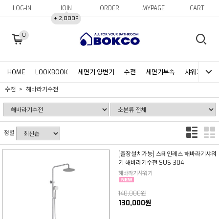
LOG-IN
JOIN
ORDER
MYPAGE
CART
+ 2,000P
0
HOME
LOOKBOOK
세면기,양변기
수전
세면기부속
샤워기헤드&
수전
해바라기수전
정렬
[출장설치가능] 스테인레스 해바라기샤워
기 해바라기수전 SUS-304
해바라기샤워기
140,000원
130,000원