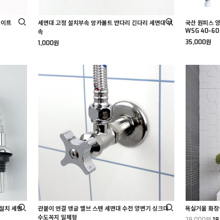
테이프
세면대 고정 설치부속 앙카볼트 반다리 긴다리 세면대 부
국산 원피스 
WSG 40-60
속
35,000원
1,000원
설치 세면
관붙이 연결 앵글 밸브 스텐 세면대 수전 양변기 싱크대
욕실거울 화장
수도꼭지 일체형