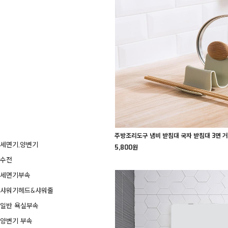
주방조리도구 냄비 받침대 국자 받침대 3면 
세면기,양변기
5,800원
수전
세면기부속
샤워기헤드&샤워줄
일반 욕실부속
양변기 부속