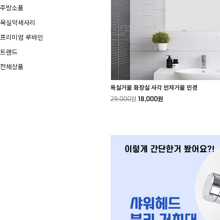
주방소품
욕실악세사리
프리미엄 루바인
트랜드
전체상품
욕실거울 화장실 사각 민자거울 민경
29,000
원
18,000원