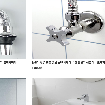
면기I트랩자바라
관붙이 연결 앵글 밸브 스텐 세면대 수전 양변기 싱크대 수도꼭
3,000원