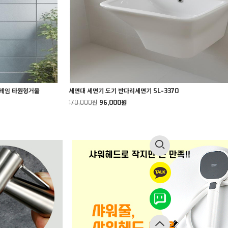
프레임 타원형거울
세면대 세면기 도기 반다리세면기 SL-3370
170,000
원
96,000원