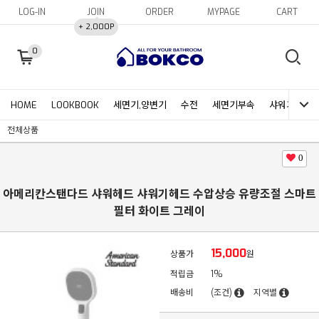
LOG-IN
JOIN
ORDER
MYPAGE
CART
+ 2,000P
0
HOME
LOOKBOOK
세면기,양변기
수전
세면기부속
샤워기헤드&
전체상품
0
아메리칸스탠다드 샤워헤드 샤워기헤드 수압상승 유량조절 스마트
필터 화이트 그레이
15,000
상품가
원
적립금
1%
배송비
(조건)
지역별